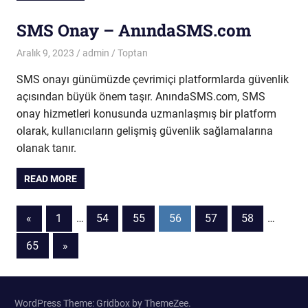
SMS Onay – AnındaSMS.com
Aralık 9, 2023
admin
Toptan
SMS onayı günümüzde çevrimiçi platformlarda güvenlik
açısından büyük önem taşır. AnındaSMS.com, SMS
onay hizmetleri konusunda uzmanlaşmış bir platform
olarak, kullanıcıların gelişmiş güvenlik sağlamalarına
olanak tanır.
READ MORE
Yazı
Previous
«
1
…
54
55
56
57
58
…
Posts
sayfalaması
Next
65
»
Posts
WordPress Theme: Gridbox by ThemeZee.