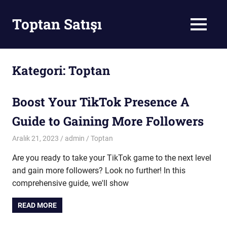
Skip
to
Toptan Satışı
MENU
content
Toptan
Satış
Kategori:
Toptan
Boost Your TikTok Presence A
Guide to Gaining More Followers
Aralık 21, 2023
admin
Toptan
Are you ready to take your TikTok game to the next level
and gain more followers? Look no further! In this
comprehensive guide, we'll show
READ MORE