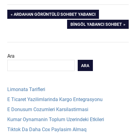
Yazı
PREVIOUS
ARDAHAN GÖRÜNTÜLÜ SOHBET YABANCI
POST:
NEXT
BINGÖL YABANCI SOHBET
gezinmesi
POST:
Ara
ARA
Limonata Tarifleri
E Ticaret Yazilimlarinda Kargo Entegrasyonu
E Donusum Cozumleri Karsilastirmasi
Kumar Oynamanin Toplum Uzerindeki Etkileri
Tiktok Da Daha Cox Paylasim Almaq