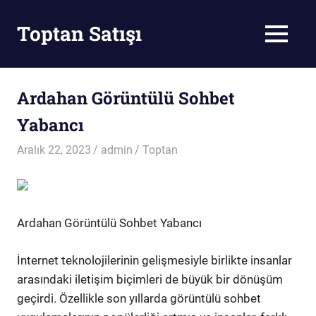
Skip
to
Toptan Satışı
MENU
content
Toptan
Satış
Ardahan Görüntülü Sohbet
Yabancı
Aralık 22, 2023
admin
Toptan
Ardahan Görüntülü Sohbet Yabancı
İnternet teknolojilerinin gelişmesiyle birlikte insanlar
arasındaki iletişim biçimleri de büyük bir dönüşüm
geçirdi. Özellikle son yıllarda görüntülü sohbet