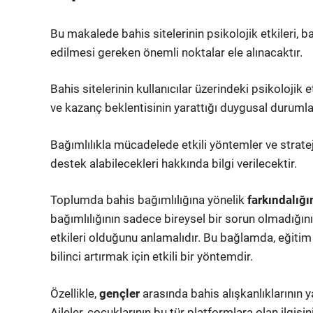
Bu makalede bahis sitelerinin psikolojik etkileri, 
edilmesi gereken önemli noktalar ele alınacaktır.
Bahis sitelerinin kullanıcılar üzerindeki psikoloji
ve kazanç beklentisinin yarattığı duygusal durumla
Bağımlılıkla mücadelede etkili yöntemler ve stratej
destek alabilecekleri hakkında bilgi verilecektir.
Toplumda bahis bağımlılığına yönelik
farkındalığı
bağımlılığının sadece bireysel bir sorun olmadığın
etkileri olduğunu anlamalıdır. Bu bağlamda, eğiti
bilinci artırmak için etkili bir yöntemdir.
Özellikle,
gençler
arasında bahis alışkanlıklarının 
Aileler, çocuklarının bu tür platformlara olan ilgis