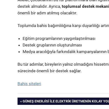
destek almalıdır. Ayrıca,
toplumsal destek mekan
önemli bir adım atılmış olacaktır.
Toplumda bahis bağımlılığına karşı duyarlılığı artır
Eğitim programlarının yaygınlaştırılması
Destek gruplarının oluşturulması
Medya aracılığıyla farkındalık kampanyalarının 
Bu tür adımlar, bireylerin yalnız olmadığını hisset
sürecinde önemli bir destek sağlar.
Bahis siteleri
Yazı
PREVIOUS
GÜNEŞ ENERJISI İLE ELEKTRIK ÜRETMENIN KOLAY YO
POST: