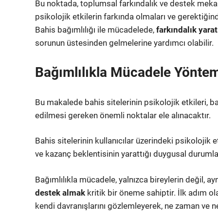
Bu noktada, toplumsal farkındalık ve destek mekani
psikolojik etkilerin farkında olmaları ve gerektiğin
Bahis bağımlılığı ile mücadelede,
farkındalık yar
sorunun üstesinden gelmelerine yardımcı olabilir.
Bağımlılıkla Mücadele Yöntem
Bu makalede bahis sitelerinin psikolojik etkileri, 
edilmesi gereken önemli noktalar ele alınacaktır.
Bahis sitelerinin kullanıcılar üzerindeki psikoloji
ve kazanç beklentisinin yarattığı duygusal durumla
Bağımlılıkla mücadele, yalnızca bireylerin değil,
destek almak
kritik bir öneme sahiptir. İlk adım ol
kendi davranışlarını gözlemleyerek, ne zaman ve ne