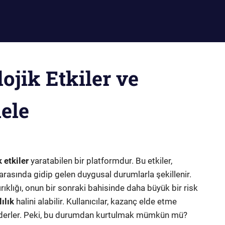
lojik Etkiler ve
ele
 etkiler
yaratabilen bir platformdur. Bu etkiler,
rasında gidip gelen duygusal durumlarla şekillenir.
rıklığı, onun bir sonraki bahisinde daha büyük bir risk
ılık
halini alabilir. Kullanıcılar, kazanç elde etme
sederler. Peki, bu durumdan kurtulmak mümkün mü?