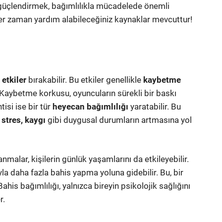
güçlendirmek, bağımlılıkla mücadelede önemli
 her zaman yardım alabileceğiniz kaynaklar mevcuttur!
 etkiler
bırakabilir. Bu etkiler genellikle
kaybetme
. Kaybetme korkusu, oyuncuların sürekli bir baskı
isi ise bir tür
heyecan bağımlılığı
yaratabilir. Bu
e
stres, kaygı
gibi duygusal durumların artmasına yol
malar, kişilerin günlük yaşamlarını da etkileyebilir.
la daha fazla bahis yapma yoluna gidebilir. Bu, bir
. Bahis bağımlılığı, yalnızca bireyin psikolojik sağlığını
r.