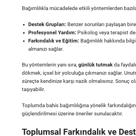
Bağımlılıkla mücadelede etkili yöntemlerden bazılar
Destek Grupları:
Benzer sorunları paylaşan bireyl
Profesyonel Yardım:
Psikolog veya terapist dest
Farkındalık ve Eğitim:
Bağımlılık hakkında bilg
almanızı sağlar.
Bu yöntemlerin yanı sıra,
günlük tutmak
da faydalı
dökmek, içsel bir yolculuğa çıkmanızı sağlar. Unut
süreçte kendinize karşı nazik olmalısınız. Sonuç ol
taşıyabilir.
Toplumda bahis bağımlılığına yönelik farkındalığın
güçlendirilmesi üzerine öneriler sunulacaktır.
Toplumsal Farkındalık ve Des