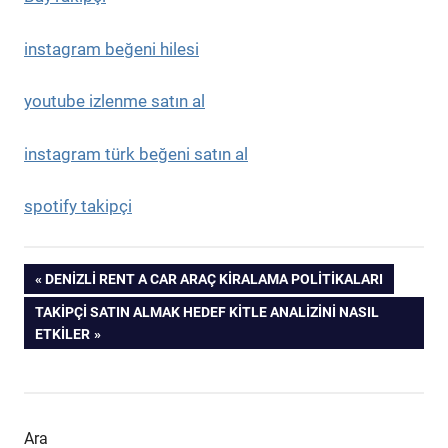
instagram beğeni hilesi
youtube izlenme satın al
instagram türk beğeni satın al
spotify takipçi
Yazı
PREVIOUS
DENIZLI RENT A CAR ARAÇ KIRALAMA POLITIKALARI
POST:
NEXT
TAKIPÇI SATIN ALMAK HEDEF KITLE ANALIZINI NASIL
gezinmesi
POST:
ETKILER
Ara