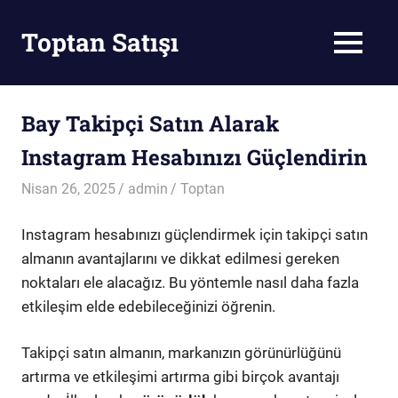
Skip
to
Toptan Satışı
MENU
content
Toptan
Satış
Bay Takipçi Satın Alarak
Instagram Hesabınızı Güçlendirin
Nisan 26, 2025
admin
Toptan
Instagram hesabınızı güçlendirmek için takipçi satın
almanın avantajlarını ve dikkat edilmesi gereken
noktaları ele alacağız. Bu yöntemle nasıl daha fazla
etkileşim elde edebileceğinizi öğrenin.
Takipçi satın almanın, markanızın görünürlüğünü
artırma ve etkileşimi artırma gibi birçok avantajı