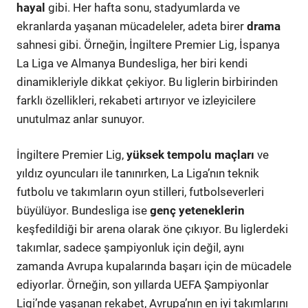
hayal
gibi. Her hafta sonu, stadyumlarda ve
ekranlarda yaşanan mücadeleler, adeta birer
drama
sahnesi gibi. Örneğin, İngiltere Premier Lig, İspanya
La Liga ve Almanya Bundesliga, her biri kendi
dinamikleriyle dikkat çekiyor. Bu liglerin birbirinden
farklı özellikleri, rekabeti artırıyor ve izleyicilere
unutulmaz anlar sunuyor.
İngiltere Premier Lig,
yüksek tempolu maçları
ve
yıldız oyuncuları ile tanınırken, La Liga’nın teknik
futbolu ve takımların oyun stilleri, futbolseverleri
büyülüyor. Bundesliga ise
genç yeteneklerin
keşfedildiği bir arena olarak öne çıkıyor. Bu liglerdeki
takımlar, sadece şampiyonluk için değil, aynı
zamanda Avrupa kupalarında başarı için de mücadele
ediyorlar. Örneğin, son yıllarda UEFA Şampiyonlar
Ligi’nde yaşanan rekabet, Avrupa’nın en iyi takımlarını