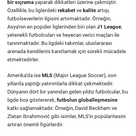
bir sıçrama
yaparak dikkatleri üzerine çekmiştir.
Özellikle, bu liglerdeki
rekabet
ve
kalite
artışı,
futbolseverlerin ilgisini artırmaktadır. Örneğin,
Asya’nın en popüler liglerinden biri olan
J1 League
,
yetenekli futbolcuları ve heyecan verici maçları ile
tanınmaktadır. Bu ligdeki takımlar, uluslararası
arenada kendilerini kanıtlamak için sürekli mücadele
etmektedirler.
Amerika’da ise
MLS
(Major League Soccer), son
yıllarda yaptığı yatırımlarla dikkat çekmektedir.
Dünyanın dört bir yanından gelen yıldız futbolcular, bu
ligde boy göstererek,
futbolun globalleşmesine
katkı sağlamaktadır. Örneğin, David Beckham ve
Zlatan Ibrahimović gibi isimler, MLS’in popülaritesini
artıran önemli figürlerdir.