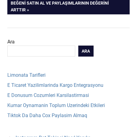
NEXT
BEĞENI SATIN AL VE PAYLAŞIMLARININ DEĞERINI
gezinmesi
POST:
ARTTIR
Ara
ARA
Limonata Tarifleri
E Ticaret Yazilimlarinda Kargo Entegrasyonu
E Donusum Cozumleri Karsilastirmasi
Kumar Oynamanin Toplum Uzerindeki Etkileri
Tiktok Da Daha Cox Paylasim Almaq