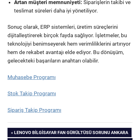
Artan müşteri memnuniyeti:
Siparişlerin takibi ve
teslimat süreleri daha iyi yönetiliyor.
Sonuç olarak, ERP sistemleri, üretim süreçlerini
dijitalleştirerek birçok fayda sağlıyor. İşletmeler, bu
teknolojiyi benimseyerek hem verimliliklerini artırıyor
hem de rekabet avantajı elde ediyor. Bu dönüşüm,
gelecekteki başarıların anahtarı olabilir.
Muhasebe Programı
Stok Takip Programı
Sipariş Takip Programı
Yazı
PREVIOUS
LENOVO BILGISAYAR FAN GÜRÜLTÜSÜ SORUNU ANKARA
POST: