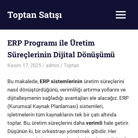
Skip
to
Toptan Satışı
MENU
content
Toptan
Satış
ERP Programı ile Üretim
Süreçlerinin Dijital Dönüşümü
Kasım 17, 2025
admin
Toptan
Bu makalede,
ERP sistemlerinin
üretim süreçlerini
nasıl dönüştürdüğünü, verimliliği artırma yollarını ve
dijitalleşmenin sağladığı avantajları ele alacağız. ERP
(Kurumsal Kaynak Planlaması) sistemleri,
işletmelerin tüm kaynaklarını tek bir çatı altında
toplar. Bu, üretim süreçlerini daha
verimli
hale getirir.
Düşünün ki, bir orkestrayı yönetmek gibidir. Her