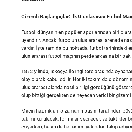
Gizemli Başlangıçlar: İlk Uluslararası Futbol Ma
Futbol, dünyanın en popüler sporlarından biri olarak 
uyandırır. Ancak, futbolun uluslararası arenada nasıl
vardır. İşte tam da bu noktada, futbol tarihindeki 
uluslararası futbol maçının perde arkasına bir bak
1872 yılında, İskoçya ile İngiltere arasında oynan
olay olarak kabul edilir. Her iki takım da o dönem
uluslararası alanda nasıl bir ilgi gördüğünü göste
olup bittiği gerçekten de heyecan verici bir gizemi 
Maçın hazırlıkları, o zamanın basını tarafından büyük
takımı kurulacak, formalar seçilecek ve taktikler be
coşarken, basın da her adımı yakından takip ediyor