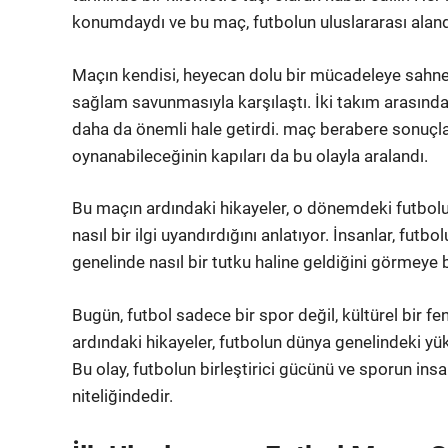
konumdaydı ve bu maç, futbolun uluslararası alanda n
Maçın kendisi, heyecan dolu bir mücadeleye sahne o
sağlam savunmasıyla karşılaştı. İki takım arasında
daha da önemli hale getirdi. maç berabere sonuçla
oynanabileceğinin kapıları da bu olayla aralandı.
Bu maçın ardındaki hikayeler, o dönemdeki futbolun
nasıl bir ilgi uyandırdığını anlatıyor. İnsanlar, futb
genelinde nasıl bir tutku haline geldiğini görmeye b
Bugün, futbol sadece bir spor değil, kültürel bir fe
ardındaki hikayeler, futbolun dünya genelindeki yü
Bu olay, futbolun birleştirici gücünü ve sporun insan
niteliğindedir.