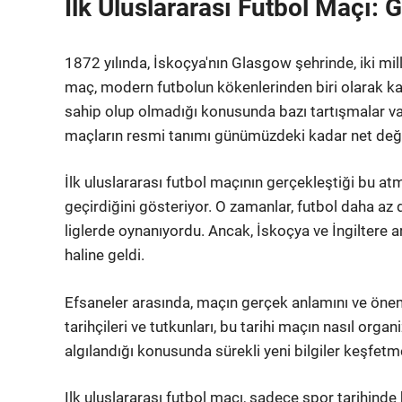
İlk Uluslararası Futbol Maçı: 
1872 yılında, İskoçya'nın Glasgow şehrinde, iki milli
maç, modern futbolun kökenlerinden biri olarak kab
sahip olup olmadığı konusunda bazı tartışmalar var
maçların resmi tanımı günümüzdeki kadar net deği
İlk uluslararası futbol maçının gerçekleştiği bu at
geçirdiğini gösteriyor. O zamanlar, futbol daha az
liglerde oynanıyordu. Ancak, İskoçya ve İngiltere ar
haline geldi.
Efsaneler arasında, maçın gerçek anlamını ve önem
tarihçileri ve tutkunları, bu tarihi maçın nasıl organi
algılandığı konusunda sürekli yeni bilgiler keşfet
Ilk uluslararası futbol maçı, sadece spor tarihinde