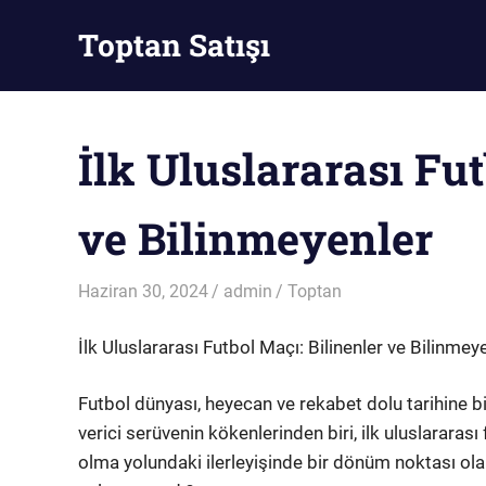
Skip
Toptan Satışı
to
content
Toptan
Satış
İlk Uluslararası Fu
ve Bilinmeyenler
Haziran 30, 2024
admin
Toptan
İlk Uluslararası Futbol Maçı: Bilinenler ve Bilinmey
Futbol dünyası, heyecan ve rekabet dolu tarihine b
verici serüvenin kökenlerinden biri, ilk uluslararas
olma yolundaki ilerleyişinde bir dönüm noktası olar