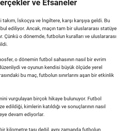
Gerçekler ve Efsaneler
 takım, İskoçya ve İngiltere, karşı karşıya geldi. Bu
ul ediliyor. Ancak, maçın tam bir uluslararası statüye
. Çünkü o dönemde, futbolun kuralları ve uluslararası
ldi.
mosfer, o dönemin futbol sahasının nasıl bir evrim
 düzenliydi ve oyunun kendisi büyük ölçüde yerel
asındaki bu maç, futbolun sınırlarını aşan bir etkinlik
ini vurgulayan birçok hikaye bulunuyor. Futbol
ze edildiği, kimlerin katıldığı ve sonuçlarının nasıl
meye devam ediyorlar.
 bir kilometre taşı değil, aynı zamanda futbolun