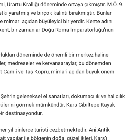
, Urartu Krallığı döneminde ortaya çıkmıştır. M.Ö. 9.
tki yaratmış ve birçok kalıntı bırakmıştır. Bunlar
ve mimari açıdan büyüleyici bir yerdir. Kente adını
k kent, bir zamanlar Doğu Roma İmparatorluğu'nun
lukları döneminde de önemli bir merkez haline
miler, medreseler ve kervansaraylar, bu dönemden
et Camii ve Taş Köprü, mimari açıdan büyük önem
 Şehrin geleneksel el sanatları, dokumacılık ve halıcılık
etkilerini görmek mümkündür. Kars Cıbıltepe Kayak
 bir destinasyondur.
 her yıl binlerce turisti cezbetmektedir. Ani Antik
it yapılar ile bölgenin doğal güzellikleri, Kars'ı