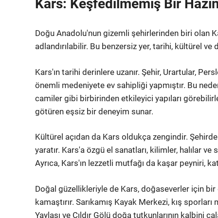
Kars: Keşfedilmemiş Bir Hazi
Doğu Anadolu'nun gizemli şehirlerinden biri olan K
adlandırılabilir. Bu benzersiz yer, tarihi, kültürel ve
Kars'ın tarihi derinlere uzanır. Şehir, Urartular, Pers
önemli medeniyete ev sahipliği yapmıştır. Bu nedenle
camiler gibi birbirinden etkileyici yapıları görebilir
götüren eşsiz bir deneyim sunar.
Kültürel açıdan da Kars oldukça zengindir. Şehirdek
yaratır. Kars'a özgü el sanatları, kilimler, halılar ve 
Ayrıca, Kars'ın lezzetli mutfağı da kaşar peyniri, ka
Doğal güzellikleriyle de Kars, doğaseverler için bir c
kamaştırır. Sarıkamış Kayak Merkezi, kış sporları
Yaylası ve Çıldır Gölü doğa tutkunlarının kalbini çal