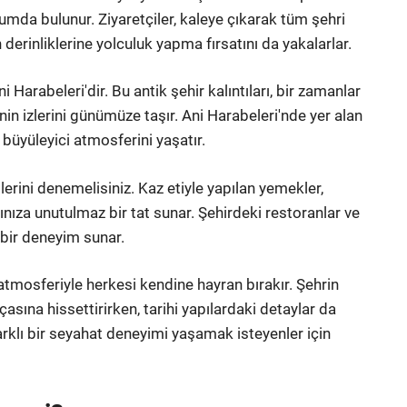
umda bulunur. Ziyaretçiler, kaleye çıkarak tüm şehri
erinliklerine yolculuk yapma fırsatını da yakalarlar.
i Harabeleri'dir. Bu antik şehir kalıntıları, bir zamanlar
in izlerini günümüze taşır. Ani Harabeleri'nde yer alan
n büyüleyici atmosferini yaşatır.
erini denemelisiniz. Kaz etiyle yapılan yemekler,
nıza unutulmaz bir tat sunar. Şehirdeki restoranlar ve
i bir deneyim sunar.
 atmosferiyle herkesi kendine hayran bırakır. Şehrin
asına hissettirirken, tarihi yapılardaki detaylar da
 farklı bir seyahat deneyimi yaşamak isteyenler için