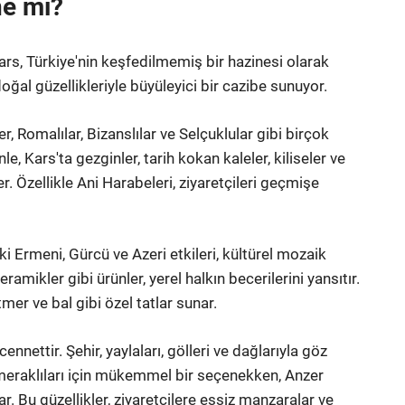
ne mi?
ars, Türkiye'nin keşfedilmemiş bir hazinesi olarak
 doğal güzellikleriyle büyüleyici bir cazibe sunuyor.
ler, Romalılar, Bizanslılar ve Selçuklular gibi birçok
, Kars'ta gezginler, tarih kokan kaleler, kiliseler ve
ler. Özellikle Ani Harabeleri, ziyaretçileri geçmişe
i Ermeni, Gürcü ve Azeri etkileri, kültürel mozaik
seramikler gibi ürünler, yerel halkın becerilerini yansıtır.
tmer ve bal gibi özel tatlar sunar.
ennettir. Şehir, yaylaları, gölleri ve dağlarıyla göz
 meraklıları için mükemmel bir seçenekken, Anzer
ar. Bu güzellikler, ziyaretçilere eşsiz manzaralar ve