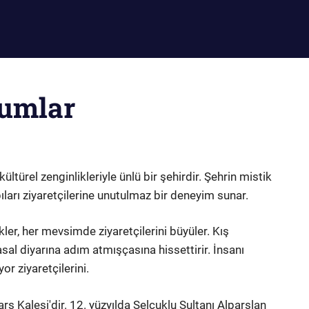
umlar
ültürel zenginlikleriyle ünlü bir şehirdir. Şehrin mistik
pıları ziyaretçilerine unutulmaz bir deneyim sunar.
kler, her mevsimde ziyaretçilerini büyüler. Kış
sal diyarına adım atmışçasına hissettirir. İnsanı
or ziyaretçilerini.
ars Kalesi'dir. 12. yüzyılda Selçuklu Sultanı Alparslan