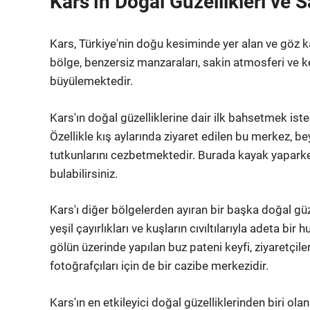
Kars’ın Doğal Güzellikleri ve S
Kars, Türkiye'nin doğu kesiminde yer alan ve göz ka
bölge, benzersiz manzaraları, sakin atmosferi ve ke
büyülemektedir.
Kars'ın doğal güzelliklerine dair ilk bahsetmek ist
Özellikle kış aylarında ziyaret edilen bu merkez, be
tutkunlarını cezbetmektedir. Burada kayak yaparke
bulabilirsiniz.
Kars'ı diğer bölgelerden ayıran bir başka doğal güze
yeşil çayırlıkları ve kuşların cıvıltılarıyla adeta bi
gölün üzerinde yapılan buz pateni keyfi, ziyaretçile
fotoğrafçıları için de bir cazibe merkezidir.
Kars'ın en etkileyici doğal güzelliklerinden biri olan