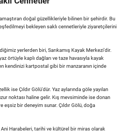
aklı Cennetler
maştıran doğal güzellikleriyle bilinen bir şehirdir. Bu
şfedilmeyi bekleyen saklı cennetleriyle ziyaretçilerini
ediğimiz yerlerden biri, Sarıkamış Kayak Merkezi'dir.
yaz örtüyle kaplı dağları ve taze havasıyla kayak
n kendinizi kartpostal gibi bir manzaranın içinde
llik ise Çıldır Gölü'dür. Yaz aylarında göle yayılan
r huzur noktası haline gelir. Kış mevsiminde ise donan
re eşsiz bir deneyim sunar. Çıldır Gölü, doğa
 Ani Harabeleri, tarihi ve kültürel bir miras olarak