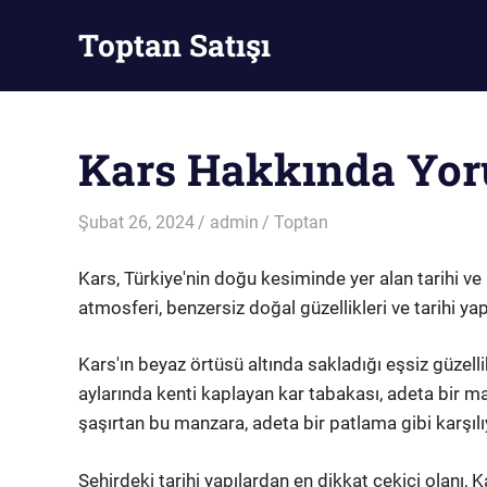
Skip
Toptan Satışı
to
content
Toptan
Satış
Kars Hakkında Yor
Şubat 26, 2024
admin
Toptan
Kars, Türkiye'nin doğu kesiminde yer alan tarihi ve k
atmosferi, benzersiz doğal güzellikleri ve tarihi ya
Kars'ın beyaz örtüsü altında sakladığı eşsiz güzelli
aylarında kenti kaplayan kar tabakası, adeta bir ma
şaşırtan bu manzara, adeta bir patlama gibi karşılıy
Şehirdeki tarihi yapılardan en dikkat çekici olanı, K