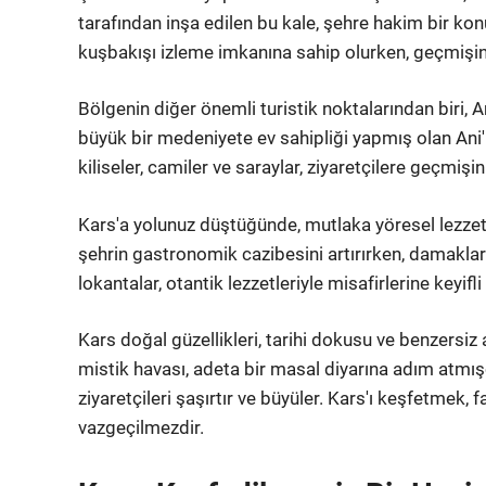
tarafından inşa edilen bu kale, şehre hakim bir kon
kuşbakışı izleme imkanına sahip olurken, geçmişin d
Bölgenin diğer önemli turistik noktalarından biri, An
büyük bir medeniyete ev sahipliği yapmış olan Ani'n
kiliseler, camiler ve saraylar, ziyaretçilere geçmişi
Kars'a yolunuz düştüğünde, mutlaka yöresel lezzetl
şehrin gastronomik cazibesini artırırken, damakları
lokantalar, otantik lezzetleriyle misafirlerine keyifl
Kars doğal güzellikleri, tarihi dokusu ve benzersiz
mistik havası, adeta bir masal diyarına adım atmışç
ziyaretçileri şaşırtır ve büyüler. Kars'ı keşfetmek,
vazgeçilmezdir.