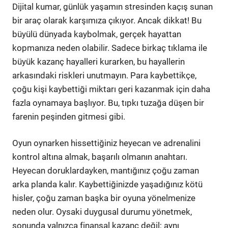
Dijital kumar, günlük yaşamın stresinden kaçış sunan
bir araç olarak karşımıza çıkıyor. Ancak dikkat! Bu
büyülü dünyada kaybolmak, gerçek hayattan
kopmanıza neden olabilir. Sadece birkaç tıklama ile
büyük kazanç hayalleri kurarken, bu hayallerin
arkasındaki riskleri unutmayın. Para kaybettikçe,
çoğu kişi kaybettiği miktarı geri kazanmak için daha
fazla oynamaya başlıyor. Bu, tıpkı tuzağa düşen bir
farenin peşinden gitmesi gibi.
Oyun oynarken hissettiğiniz heyecan ve adrenalini
kontrol altına almak, başarılı olmanın anahtarı.
Heyecan doruklardayken, mantığınız çoğu zaman
arka planda kalır. Kaybettiğinizde yaşadığınız kötü
hisler, çoğu zaman başka bir oyuna yönelmenize
neden olur. Oysaki duygusal durumu yönetmek,
sonunda yalnızca finansal kazanç değil; aynı