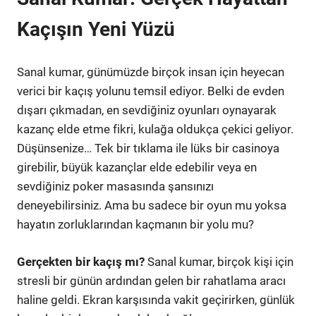
Kaçışın Yeni Yüzü
Sanal kumar, günümüzde birçok insan için heyecan
verici bir kaçış yolunu temsil ediyor. Belki de evden
dışarı çıkmadan, en sevdiğiniz oyunları oynayarak
kazanç elde etme fikri, kulağa oldukça çekici geliyor.
Düşünsenize… Tek bir tıklama ile lüks bir casinoya
girebilir, büyük kazançlar elde edebilir veya en
sevdiğiniz poker masasında şansınızı
deneyebilirsiniz. Ama bu sadece bir oyun mu yoksa
hayatın zorluklarından kaçmanın bir yolu mu?
Gerçekten bir kaçış mı?
Sanal kumar, birçok kişi için
stresli bir günün ardından gelen bir rahatlama aracı
haline geldi. Ekran karşısında vakit geçirirken, günlük