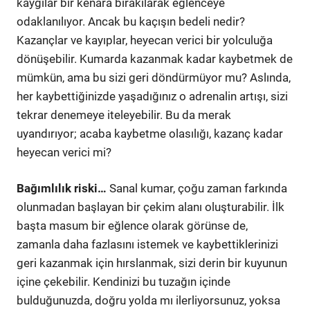
kaygılar bir kenara bırakılarak eğlenceye
odaklanılıyor. Ancak bu kaçışın bedeli nedir?
Kazançlar ve kayıplar, heyecan verici bir yolculuğa
dönüşebilir. Kumarda kazanmak kadar kaybetmek de
mümkün, ama bu sizi geri döndürmüyor mu? Aslında,
her kaybettiğinizde yaşadığınız o adrenalin artışı, sizi
tekrar denemeye iteleyebilir. Bu da merak
uyandırıyor; acaba kaybetme olasılığı, kazanç kadar
heyecan verici mi?
Bağımlılık riski…
Sanal kumar, çoğu zaman farkında
olunmadan başlayan bir çekim alanı oluşturabilir. İlk
başta masum bir eğlence olarak görünse de,
zamanla daha fazlasını istemek ve kaybettiklerinizi
geri kazanmak için hırslanmak, sizi derin bir kuyunun
içine çekebilir. Kendinizi bu tuzağın içinde
bulduğunuzda, doğru yolda mı ilerliyorsunuz, yoksa