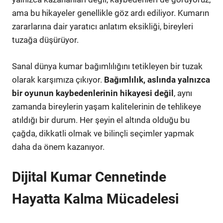
ama bu hikayeler genellikle göz ardı ediliyor. Kumarın
zararlarına dair yaratıcı anlatım eksikliği, bireyleri
tuzağa düşürüyor.
Sanal dünya kumar bağımlılığını tetikleyen bir tuzak
olarak karşımıza çıkıyor.
Bağımlılık, aslında yalnızca
bir oyunun kaybedenlerinin hikayesi değil
, aynı
zamanda bireylerin yaşam kalitelerinin de tehlikeye
atıldığı bir durum. Her şeyin el altında olduğu bu
çağda, dikkatli olmak ve bilinçli seçimler yapmak
daha da önem kazanıyor.
Dijital Kumar Cennetinde
Hayatta Kalma Mücadelesi