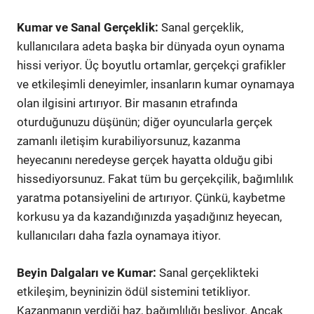
Kumar ve Sanal Gerçeklik:
Sanal gerçeklik,
kullanıcılara adeta başka bir dünyada oyun oynama
hissi veriyor. Üç boyutlu ortamlar, gerçekçi grafikler
ve etkileşimli deneyimler, insanların kumar oynamaya
olan ilgisini artırıyor. Bir masanın etrafında
oturduğunuzu düşünün; diğer oyuncularla gerçek
zamanlı iletişim kurabiliyorsunuz, kazanma
heyecanını neredeyse gerçek hayatta olduğu gibi
hissediyorsunuz. Fakat tüm bu gerçekçilik, bağımlılık
yaratma potansiyelini de artırıyor. Çünkü, kaybetme
korkusu ya da kazandığınızda yaşadığınız heyecan,
kullanıcıları daha fazla oynamaya itiyor.
Beyin Dalgaları ve Kumar:
Sanal gerçeklikteki
etkileşim, beyninizin ödül sistemini tetikliyor.
Kazanmanın verdiği haz, bağımlılığı besliyor. Ancak