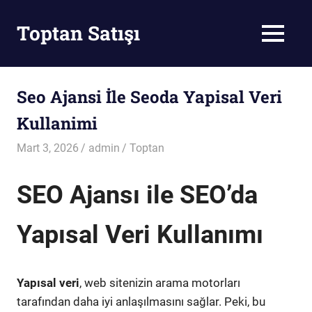
Skip
to
Toptan Satışı
MENU
content
Toptan
Satış
Seo Ajansi İle Seoda Yapisal Veri
Kullanimi
Mart 3, 2026
admin
Toptan
SEO Ajansı ile SEO’da
Yapısal Veri Kullanımı
Yapısal veri
, web sitenizin arama motorları
tarafından daha iyi anlaşılmasını sağlar. Peki, bu