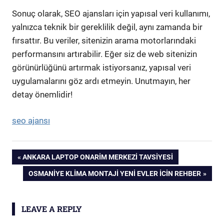
Sonuç olarak, SEO ajansları için yapısal veri kullanımı,
yalnızca teknik bir gereklilik değil, aynı zamanda bir
fırsattır. Bu veriler, sitenizin arama motorlarındaki
performansını artırabilir. Eğer siz de web sitenizin
görünürlüğünü artırmak istiyorsanız, yapısal veri
uygulamalarını göz ardı etmeyin. Unutmayın, her
detay önemlidir!
seo ajansı
Yazı
PREVIOUS
ANKARA LAPTOP ONARIM MERKEZI TAVSIYESI
POST:
NEXT
OSMANIYE KLIMA MONTAJI YENI EVLER İCIN REHBER
gezinmesi
POST:
LEAVE A REPLY