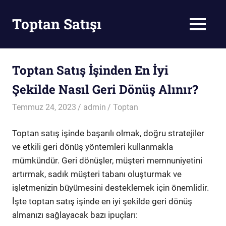
Skip
to
Toptan Satışı
MENU
content
Toptan
Satış
Toptan Satış İşinden En İyi
Şekilde Nasıl Geri Dönüş Alınır?
Temmuz 24, 2023
admin
Toptan
Toptan satış işinde başarılı olmak, doğru stratejiler
ve etkili geri dönüş yöntemleri kullanmakla
mümkündür. Geri dönüşler, müşteri memnuniyetini
artırmak, sadık müşteri tabanı oluşturmak ve
işletmenizin büyümesini desteklemek için önemlidir.
İşte toptan satış işinde en iyi şekilde geri dönüş
almanızı sağlayacak bazı ipuçları: