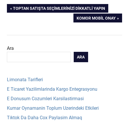
Yazı
PREVIOUS
TOPTAN SATIŞTA SEÇIMLERINIZI DIKKATLI YAPIN
POST:
NEXT
KOMOR MOBIL ONAY
gezinmesi
POST:
Ara
ARA
Limonata Tarifleri
E Ticaret Yazilimlarinda Kargo Entegrasyonu
E Donusum Cozumleri Karsilastirmasi
Kumar Oynamanin Toplum Uzerindeki Etkileri
Tiktok Da Daha Cox Paylasim Almaq