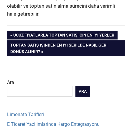
olabilir ve toptan satın alma sürecini daha verimli
hale getirebilir.
Yazı
PREVIOUS
UCUZ FIYATLARLA TOPTAN SATIŞ İÇIN EN İYI YERLER
POST:
NEXT
TOPTAN SATIŞ İŞINDEN EN İYI ŞEKILDE NASIL GERI
gezinmesi
POST:
DÖNÜŞ ALINIR?
Ara
ARA
Limonata Tarifleri
E Ticaret Yazilimlarinda Kargo Entegrasyonu